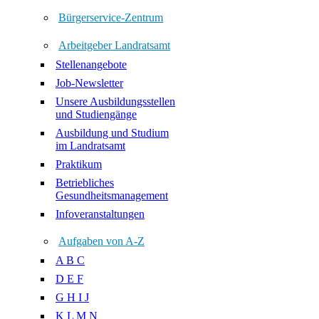
Bürgerservice-Zentrum
Arbeitgeber Landratsamt
Stellenangebote
Job-Newsletter
Unsere Ausbildungsstellen
und Studiengänge
Ausbildung und Studium
im Landratsamt
Praktikum
Betriebliches
Gesundheitsmanagement
Infoveranstaltungen
Aufgaben von A-Z
A B C
D E F
G H I J
K L M N