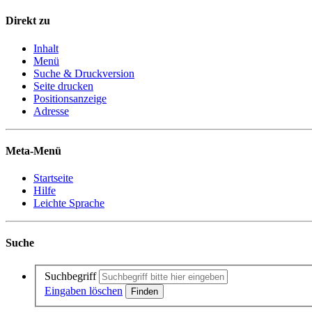
Direkt zu
Inhalt
Menü
Suche & Druckversion
Seite drucken
Positionsanzeige
Adresse
Meta-Menü
Startseite
Hilfe
Leichte Sprache
Suche
Suchbegriff
Eingaben löschen