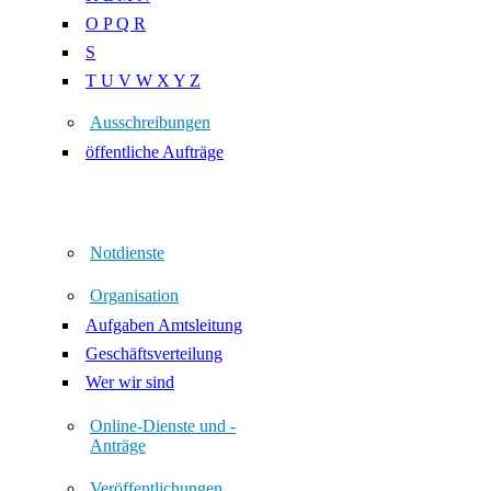
O P Q R
S
T U V W X Y Z
Ausschreibungen
öffentliche Aufträge
Notdienste
Organisation
Aufgaben Amtsleitung
Geschäftsverteilung
Wer wir sind
Online-Dienste und -
Anträge
Veröffentlichungen