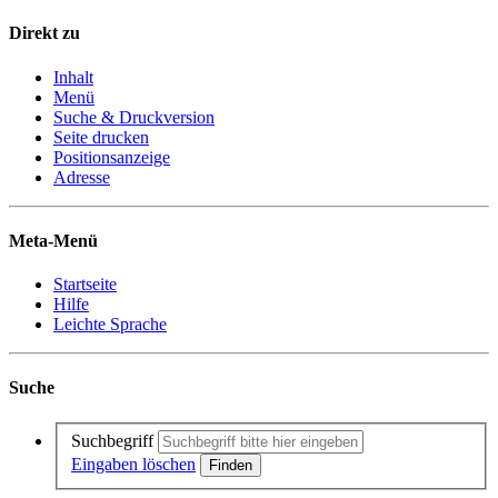
Direkt zu
Inhalt
Menü
Suche & Druckversion
Seite drucken
Positionsanzeige
Adresse
Meta-Menü
Startseite
Hilfe
Leichte Sprache
Suche
Suchbegriff
Eingaben löschen