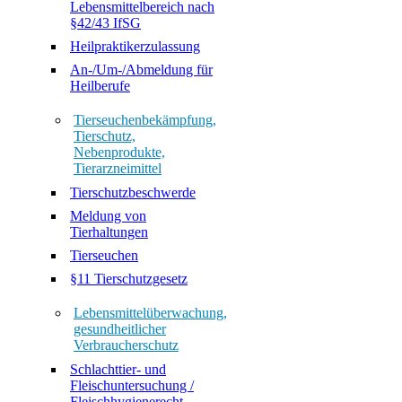
Lebensmittelbereich nach
§42/43 IfSG
Heilpraktikerzulassung
An-/Um-/Abmeldung für
Heilberufe
Tierseuchenbekämpfung,
Tierschutz,
Nebenprodukte,
Tierarzneimittel
Tierschutzbeschwerde
Meldung von
Tierhaltungen
Tierseuchen
§11 Tierschutzgesetz
Lebensmittelüberwachung,
gesundheitlicher
Verbraucherschutz
Schlachttier- und
Fleischuntersuchung /
Fleischhygienerecht