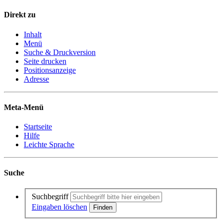
Direkt zu
Inhalt
Menü
Suche & Druckversion
Seite drucken
Positionsanzeige
Adresse
Meta-Menü
Startseite
Hilfe
Leichte Sprache
Suche
Suchbegriff
Eingaben löschen