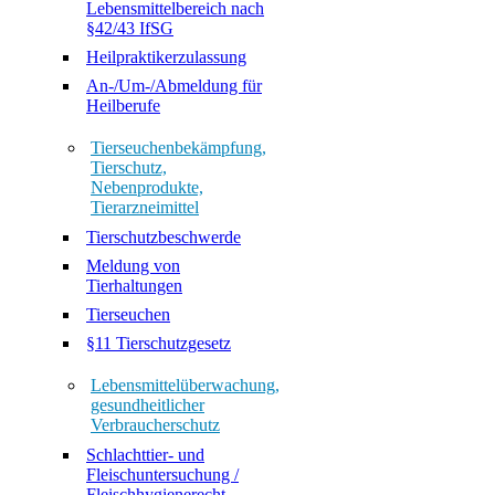
Lebensmittelbereich nach
§42/43 IfSG
Heilpraktikerzulassung
An-/Um-/Abmeldung für
Heilberufe
Tierseuchenbekämpfung,
Tierschutz,
Nebenprodukte,
Tierarzneimittel
Tierschutzbeschwerde
Meldung von
Tierhaltungen
Tierseuchen
§11 Tierschutzgesetz
Lebensmittelüberwachung,
gesundheitlicher
Verbraucherschutz
Schlachttier- und
Fleischuntersuchung /
Fleischhygienerecht