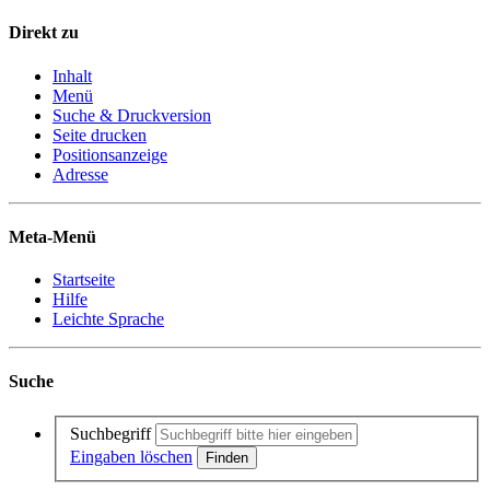
Direkt zu
Inhalt
Menü
Suche & Druckversion
Seite drucken
Positionsanzeige
Adresse
Meta-Menü
Startseite
Hilfe
Leichte Sprache
Suche
Suchbegriff
Eingaben löschen