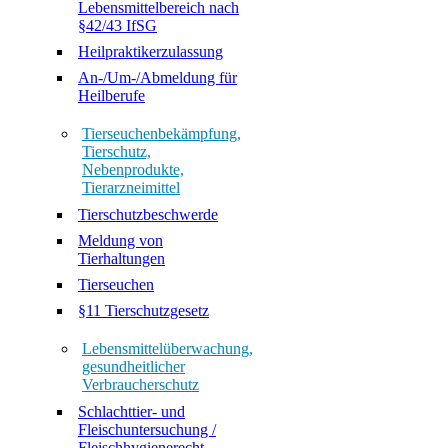
Lebensmittelbereich nach
§42/43 IfSG
Heilpraktikerzulassung
An-/Um-/Abmeldung für
Heilberufe
Tierseuchenbekämpfung,
Tierschutz,
Nebenprodukte,
Tierarzneimittel
Tierschutzbeschwerde
Meldung von
Tierhaltungen
Tierseuchen
§11 Tierschutzgesetz
Lebensmittelüberwachung,
gesundheitlicher
Verbraucherschutz
Schlachttier- und
Fleischuntersuchung /
Fleischhygienerecht