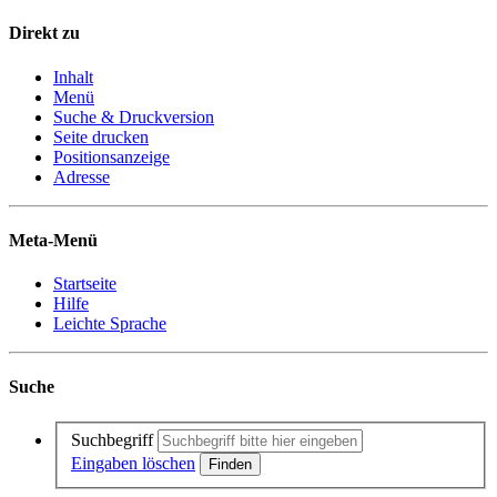
Direkt zu
Inhalt
Menü
Suche & Druckversion
Seite drucken
Positionsanzeige
Adresse
Meta-Menü
Startseite
Hilfe
Leichte Sprache
Suche
Suchbegriff
Eingaben löschen