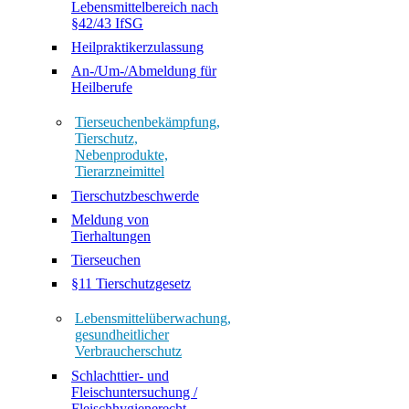
Lebensmittelbereich nach
§42/43 IfSG
Heilpraktikerzulassung
An-/Um-/Abmeldung für
Heilberufe
Tierseuchenbekämpfung,
Tierschutz,
Nebenprodukte,
Tierarzneimittel
Tierschutzbeschwerde
Meldung von
Tierhaltungen
Tierseuchen
§11 Tierschutzgesetz
Lebensmittelüberwachung,
gesundheitlicher
Verbraucherschutz
Schlachttier- und
Fleischuntersuchung /
Fleischhygienerecht