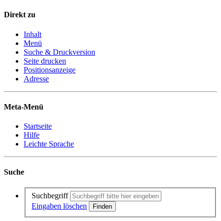
Direkt zu
Inhalt
Menü
Suche & Druckversion
Seite drucken
Positionsanzeige
Adresse
Meta-Menü
Startseite
Hilfe
Leichte Sprache
Suche
Suchbegriff
Eingaben löschen