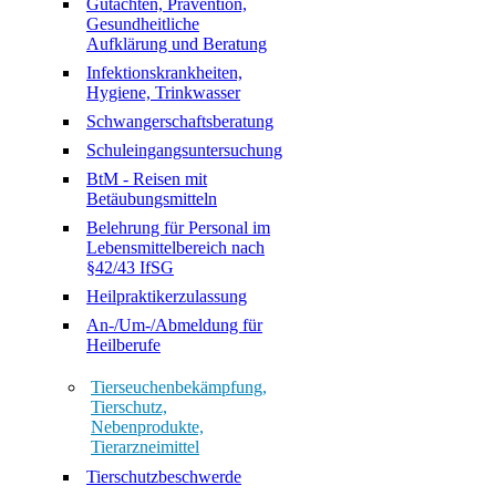
Gutachten, Prävention,
Gesundheitliche
Aufklärung und Beratung
Infektionskrankheiten,
Hygiene, Trinkwasser
Schwangerschaftsberatung
Schuleingangsuntersuchung
BtM - Reisen mit
Betäubungsmitteln
Belehrung für Personal im
Lebensmittelbereich nach
§42/43 IfSG
Heilpraktikerzulassung
An-/Um-/Abmeldung für
Heilberufe
Tierseuchenbekämpfung,
Tierschutz,
Nebenprodukte,
Tierarzneimittel
Tierschutzbeschwerde