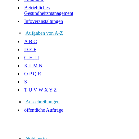
Betriebliches
Gesundheitsmanagement
Infoveranstaltungen
Aufgaben von A-Z
A B C
D E F
G H I J
K L M N
O P Q R
S
T U V W X Y Z
Ausschreibungen
öffentliche Aufträge
Notdienste