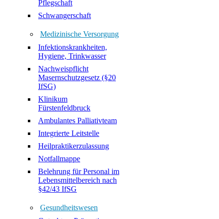
Pflegschaft
Schwangerschaft
Medizinische Versorgung
Infektionskrankheiten,
Hygiene, Trinkwasser
Nachweispflicht
Masernschutzgesetz (§20
IfSG)
Klinikum
Fürstenfeldbruck
Ambulantes Palliativteam
Integrierte Leitstelle
Heilpraktikerzulassung
Notfallmappe
Belehrung für Personal im
Lebensmittelbereich nach
§42/43 IfSG
Gesundheitswesen