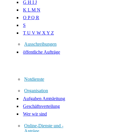
G H I J
K L M N
O P Q R
S
T U V W X Y Z
Ausschreibungen
öffentliche Aufträge
Notdienste
Organisation
Aufgaben Amtsleitung
Geschäftsverteilung
Wer wir sind
Online-Dienste und -
Anträge