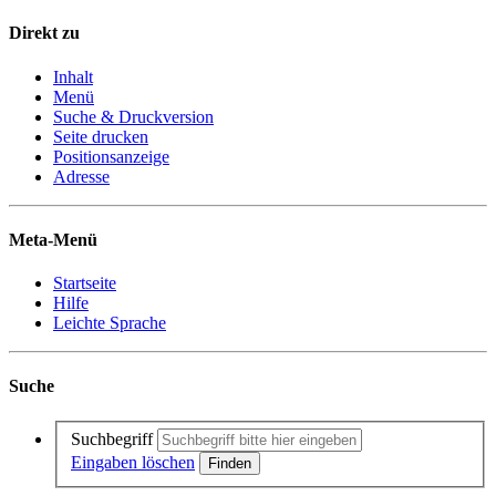
Direkt zu
Inhalt
Menü
Suche & Druckversion
Seite drucken
Positionsanzeige
Adresse
Meta-Menü
Startseite
Hilfe
Leichte Sprache
Suche
Suchbegriff
Eingaben löschen