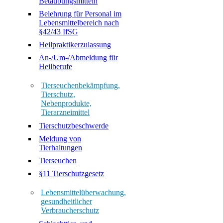
Betäubungsmitteln
Belehrung für Personal im
Lebensmittelbereich nach
§42/43 IfSG
Heilpraktikerzulassung
An-/Um-/Abmeldung für
Heilberufe
Tierseuchenbekämpfung,
Tierschutz,
Nebenprodukte,
Tierarzneimittel
Tierschutzbeschwerde
Meldung von
Tierhaltungen
Tierseuchen
§11 Tierschutzgesetz
Lebensmittelüberwachung,
gesundheitlicher
Verbraucherschutz