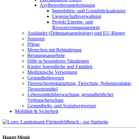
Asylbewerberunterbringung
Immobilien- und Grundstücksakquise
Liegenschaftsverwaltung
Projekt Energie- und
Ressourcenmanagement
Ausländer (Drittstaatsangehörige) und EU-Bürger
Senioren
Pflege
Menschen mit Behinderung
Beratungsangebote
Hilfe in besonderen Situationen
Kinder Jugendliche und Familien
Medizinische Versorgung
Gesundheitswesen
Tierseuchenbekämpfung, Tierschutz, Nebenprodukte,
Tierarzneimittel
Lebensmittelüberwachung, gesundheitlicher
Verbraucherschutz
Gesundheits- und Sozialwegweiser
Mobilität & Sicherheit
Haupt-Menü