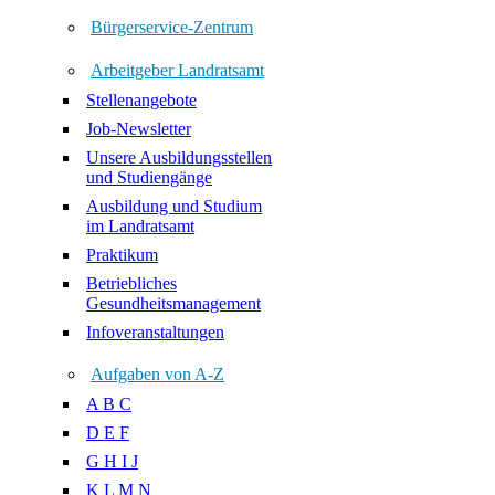
Bürgerservice-Zentrum
Arbeitgeber Landratsamt
Stellenangebote
Job-Newsletter
Unsere Ausbildungsstellen
und Studiengänge
Ausbildung und Studium
im Landratsamt
Praktikum
Betriebliches
Gesundheitsmanagement
Infoveranstaltungen
Aufgaben von A-Z
A B C
D E F
G H I J
K L M N