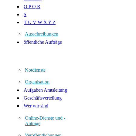
O P Q R
S
T U V W X Y Z
Ausschreibungen
öffentliche Aufträge
Notdienste
Organisation
Aufgaben Amtsleitung
Geschäftsverteilung
Wer wir sind
Online-Dienste und -
Anträge
Veröffentlichungen