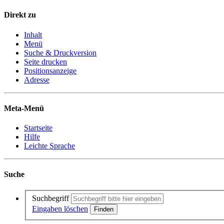
Direkt zu
Inhalt
Menü
Suche & Druckversion
Seite drucken
Positionsanzeige
Adresse
Meta-Menü
Startseite
Hilfe
Leichte Sprache
Suche
Suchbegriff
Eingaben löschen