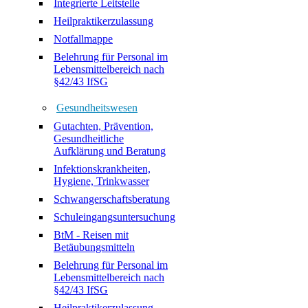
Integrierte Leitstelle
Heilpraktikerzulassung
Notfallmappe
Belehrung für Personal im
Lebensmittelbereich nach
§42/43 IfSG
Gesundheitswesen
Gutachten, Prävention,
Gesundheitliche
Aufklärung und Beratung
Infektionskrankheiten,
Hygiene, Trinkwasser
Schwangerschaftsberatung
Schuleingangsuntersuchung
BtM - Reisen mit
Betäubungsmitteln
Belehrung für Personal im
Lebensmittelbereich nach
§42/43 IfSG
Heilpraktikerzulassung