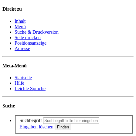
Direkt zu
Inhalt
Menü
Suche & Druckversion
Seite drucken
Positionsanzeige
Adresse
Meta-Menü
Startseite
Hilfe
Leichte Sprache
Suche
Suchbegriff
Eingaben löschen