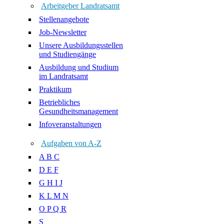
Arbeitgeber Landratsamt
Stellenangebote
Job-Newsletter
Unsere Ausbildungsstellen
und Studiengänge
Ausbildung und Studium
im Landratsamt
Praktikum
Betriebliches
Gesundheitsmanagement
Infoveranstaltungen
Aufgaben von A-Z
A B C
D E F
G H I J
K L M N
O P Q R
S