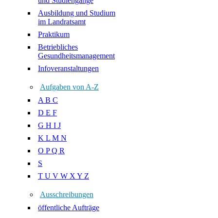
und Studiengänge
Ausbildung und Studium
im Landratsamt
Praktikum
Betriebliches
Gesundheitsmanagement
Infoveranstaltungen
Aufgaben von A-Z
A B C
D E F
G H I J
K L M N
O P Q R
S
T U V W X Y Z
Ausschreibungen
öffentliche Aufträge