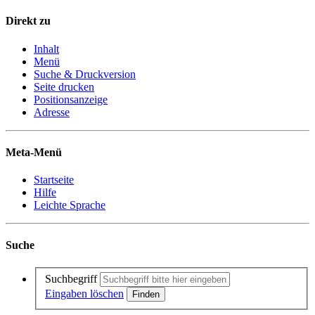
Direkt zu
Inhalt
Menü
Suche & Druckversion
Seite drucken
Positionsanzeige
Adresse
Meta-Menü
Startseite
Hilfe
Leichte Sprache
Suche
Suchbegriff
Eingaben löschen