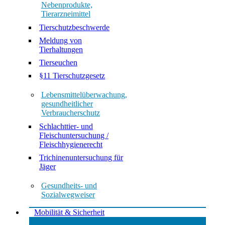
Nebenprodukte,
Tierarzneimittel
Tierschutzbeschwerde
Meldung von
Tierhaltungen
Tierseuchen
§11 Tierschutzgesetz
Lebensmittelüberwachung,
gesundheitlicher
Verbraucherschutz
Schlachttier- und
Fleischuntersuchung /
Fleischhygienerecht
Trichinenuntersuchung für
Jäger
Gesundheits- und
Sozialwegweiser
Mobilität & Sicherheit