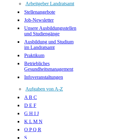
Arbeitgeber Landratsamt
Stellenangebote
Job-Newsletter
Unsere Ausbildungsstellen
und Studiengänge
Ausbildung und Studium
im Landratsamt
Praktikum
Betriebliches
Gesundheitsmanagement
Infoveranstaltungen
Aufgaben von A-Z
A B C
D E F
G H I J
K L M N
O P Q R
S