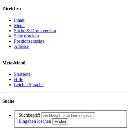
Direkt zu
Inhalt
Menü
Suche & Druckversion
Seite drucken
Positionsanzeige
Adresse
Meta-Menü
Startseite
Hilfe
Leichte Sprache
Suche
Suchbegriff
Eingaben löschen