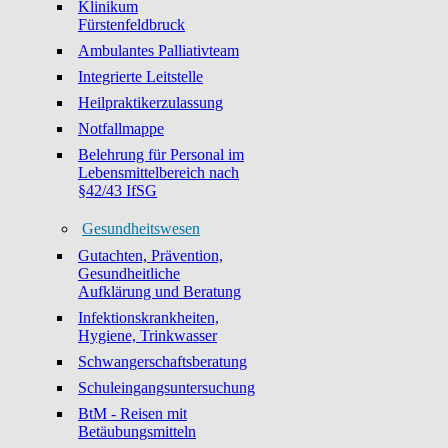
Klinikum
Fürstenfeldbruck
Ambulantes Palliativteam
Integrierte Leitstelle
Heilpraktikerzulassung
Notfallmappe
Belehrung für Personal im
Lebensmittelbereich nach
§42/43 IfSG
Gesundheitswesen
Gutachten, Prävention,
Gesundheitliche
Aufklärung und Beratung
Infektionskrankheiten,
Hygiene, Trinkwasser
Schwangerschaftsberatung
Schuleingangsuntersuchung
BtM - Reisen mit
Betäubungsmitteln