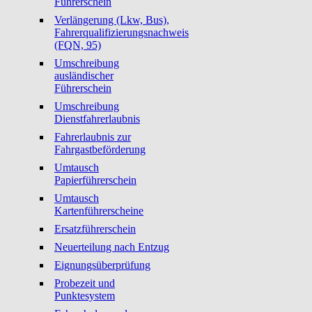
Führerschein
Verlängerung (Lkw, Bus),
Fahrerqualifizierungsnachweis
(FQN, 95)
Umschreibung
ausländischer
Führerschein
Umschreibung
Dienstfahrerlaubnis
Fahrerlaubnis zur
Fahrgastbeförderung
Umtausch
Papierführerschein
Umtausch
Kartenführerscheine
Ersatzführerschein
Neuerteilung nach Entzug
Eignungsüberprüfung
Probezeit und
Punktesystem