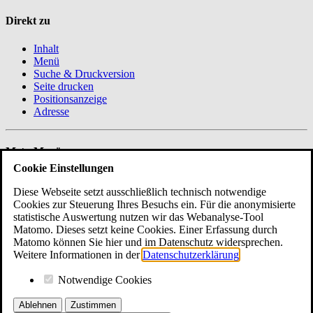
Direkt zu
Inhalt
Menü
Suche & Druckversion
Seite drucken
Positionsanzeige
Adresse
Meta-Menü
Cookie Einstellungen
Startseite
Hilfe
Diese Webseite setzt ausschließlich technisch notwendige
Leichte Sprache
Cookies zur Steuerung Ihres Besuchs ein. Für die anonymisierte
statistische Auswertung nutzen wir das Webanalyse-Tool
Matomo. Dieses setzt keine Cookies. Einer Erfassung durch
Matomo können Sie hier und im Datenschutz widersprechen.
Suche
Weitere Informationen in der
Datenschutzerklärung
.
Suchbegriff
Notwendige Cookies
Eingaben löschen
Ablehnen
Zustimmen