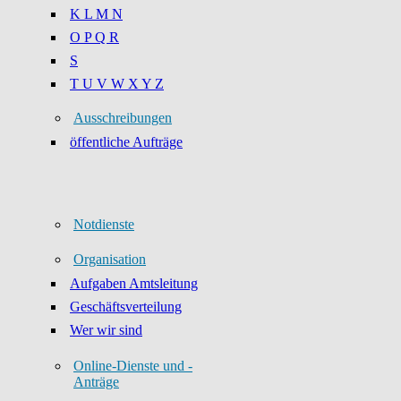
K L M N
O P Q R
S
T U V W X Y Z
Ausschreibungen
öffentliche Aufträge
Notdienste
Organisation
Aufgaben Amtsleitung
Geschäftsverteilung
Wer wir sind
Online-Dienste und -
Anträge