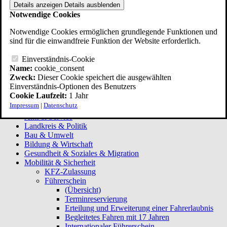
Details anzeigen
Details ausblenden
Notwendige Cookies
Druckversion
Notwendige Cookies ermöglichen grundlegende Funktionen und
sind für die einwandfreie Funktion der Website erforderlich.
Einverständnis-Cookie
Name:
cookie_consent
Zweck:
Dieser Cookie speichert die ausgewählten
Einverständnis-Optionen des Benutzers
Menü
Cookie Laufzeit:
1 Jahr
Impressum
|
Datenschutz
(Übersicht)
Amt & Service
Landkreis & Politik
Bau & Umwelt
Bildung & Wirtschaft
Gesundheit & Soziales & Migration
Mobilität & Sicherheit
KFZ-Zulassung
Führerschein
(Übersicht)
Terminreservierung
Erteilung und Erweiterung einer Fahrerlaubnis
Begleitetes Fahren mit 17 Jahren
Internationaler Führerschein