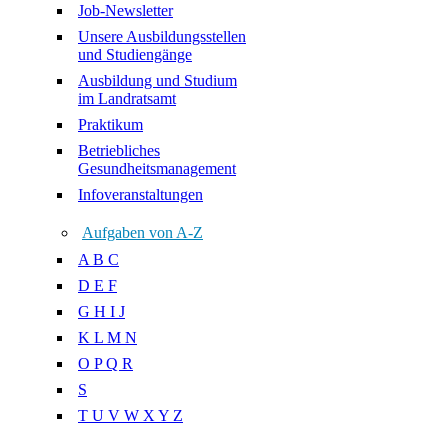
Job-Newsletter
Unsere Ausbildungsstellen
und Studiengänge
Ausbildung und Studium
im Landratsamt
Praktikum
Betriebliches
Gesundheitsmanagement
Infoveranstaltungen
Aufgaben von A-Z
A B C
D E F
G H I J
K L M N
O P Q R
S
T U V W X Y Z