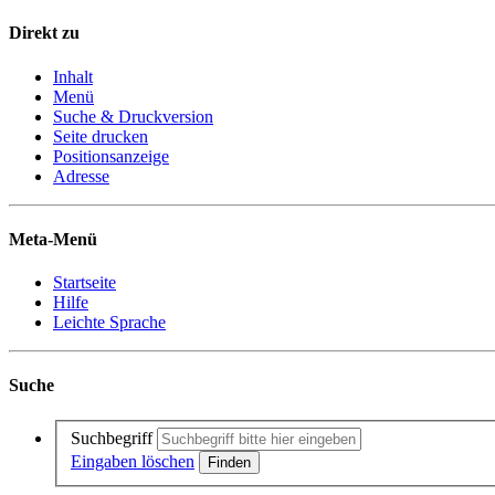
Direkt zu
Inhalt
Menü
Suche & Druckversion
Seite drucken
Positionsanzeige
Adresse
Meta-Menü
Startseite
Hilfe
Leichte Sprache
Suche
Suchbegriff
Eingaben löschen