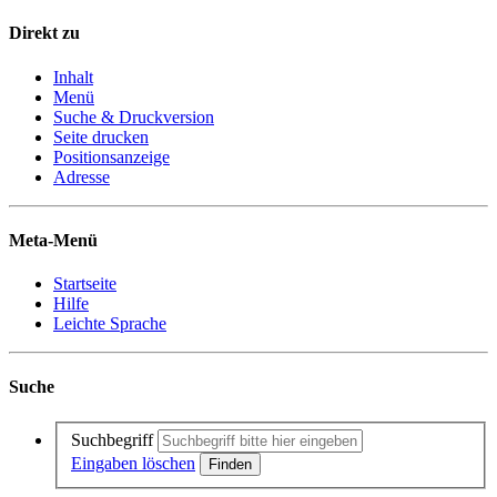
Direkt zu
Inhalt
Menü
Suche & Druckversion
Seite drucken
Positionsanzeige
Adresse
Meta-Menü
Startseite
Hilfe
Leichte Sprache
Suche
Suchbegriff
Eingaben löschen