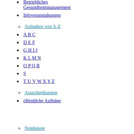
Betriebliches
Gesundheitsmanagement
Infoveranstaltungen
Aufgaben von A-Z
A B C
D E F
G H I J
K L M N
O P Q R
S
T U V W X Y Z
Ausschreibungen
öffentliche Aufträge
Notdienste