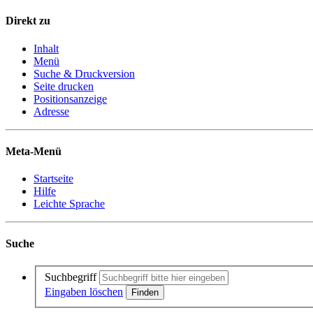
Direkt zu
Inhalt
Menü
Suche & Druckversion
Seite drucken
Positionsanzeige
Adresse
Meta-Menü
Startseite
Hilfe
Leichte Sprache
Suche
Suchbegriff
Eingaben löschen