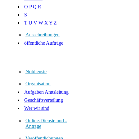
O P Q R
S
T U V W X Y Z
Ausschreibungen
öffentliche Aufträge
Notdienste
Organisation
Aufgaben Amtsleitung
Geschäftsverteilung
Wer wir sind
Online-Dienste und -
Anträge
Veröffentlichungen