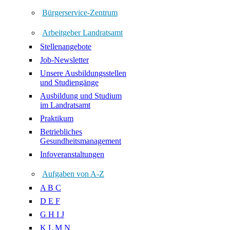
Bürgerservice-Zentrum
Arbeitgeber Landratsamt
Stellenangebote
Job-Newsletter
Unsere Ausbildungsstellen
und Studiengänge
Ausbildung und Studium
im Landratsamt
Praktikum
Betriebliches
Gesundheitsmanagement
Infoveranstaltungen
Aufgaben von A-Z
A B C
D E F
G H I J
K L M N