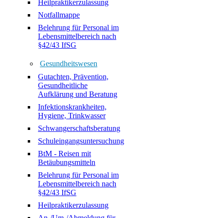
Heilpraktikerzulassung
Notfallmappe
Belehrung für Personal im
Lebensmittelbereich nach
§42/43 IfSG
Gesundheitswesen
Gutachten, Prävention,
Gesundheitliche
Aufklärung und Beratung
Infektionskrankheiten,
Hygiene, Trinkwasser
Schwangerschaftsberatung
Schuleingangsuntersuchung
BtM - Reisen mit
Betäubungsmitteln
Belehrung für Personal im
Lebensmittelbereich nach
§42/43 IfSG
Heilpraktikerzulassung
An-/Um-/Abmeldung für