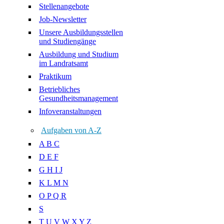
Stellenangebote
Job-Newsletter
Unsere Ausbildungsstellen
und Studiengänge
Ausbildung und Studium
im Landratsamt
Praktikum
Betriebliches
Gesundheitsmanagement
Infoveranstaltungen
Aufgaben von A-Z
A B C
D E F
G H I J
K L M N
O P Q R
S
T U V W X Y Z