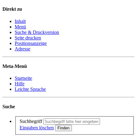
Direkt zu
Inhalt
Menü
Suche & Druckversion
Seite drucken
Positionsanzeige
Adresse
Meta-Menü
Startseite
Hilfe
Leichte Sprache
Suche
Suchbegriff
Eingaben löschen