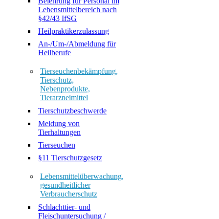
Belehrung für Personal im
Lebensmittelbereich nach
§42/43 IfSG
Heilpraktikerzulassung
An-/Um-/Abmeldung für
Heilberufe
Tierseuchenbekämpfung,
Tierschutz,
Nebenprodukte,
Tierarzneimittel
Tierschutzbeschwerde
Meldung von
Tierhaltungen
Tierseuchen
§11 Tierschutzgesetz
Lebensmittelüberwachung,
gesundheitlicher
Verbraucherschutz
Schlachttier- und
Fleischuntersuchung /