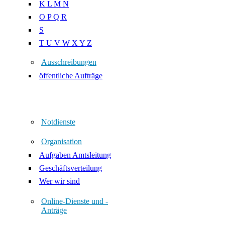
K L M N
O P Q R
S
T U V W X Y Z
Ausschreibungen
öffentliche Aufträge
Notdienste
Organisation
Aufgaben Amtsleitung
Geschäftsverteilung
Wer wir sind
Online-Dienste und -
Anträge