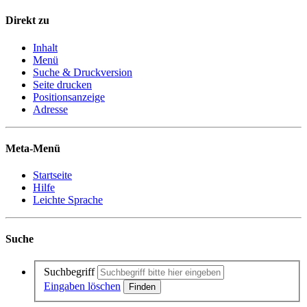
Direkt zu
Inhalt
Menü
Suche & Druckversion
Seite drucken
Positionsanzeige
Adresse
Meta-Menü
Startseite
Hilfe
Leichte Sprache
Suche
Suchbegriff
Eingaben löschen