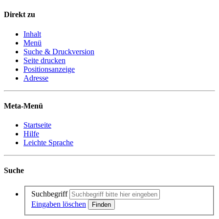
Direkt zu
Inhalt
Menü
Suche & Druckversion
Seite drucken
Positionsanzeige
Adresse
Meta-Menü
Startseite
Hilfe
Leichte Sprache
Suche
Suchbegriff
Eingaben löschen