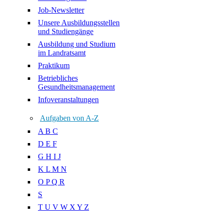
Job-Newsletter
Unsere Ausbildungsstellen
und Studiengänge
Ausbildung und Studium
im Landratsamt
Praktikum
Betriebliches
Gesundheitsmanagement
Infoveranstaltungen
Aufgaben von A-Z
A B C
D E F
G H I J
K L M N
O P Q R
S
T U V W X Y Z