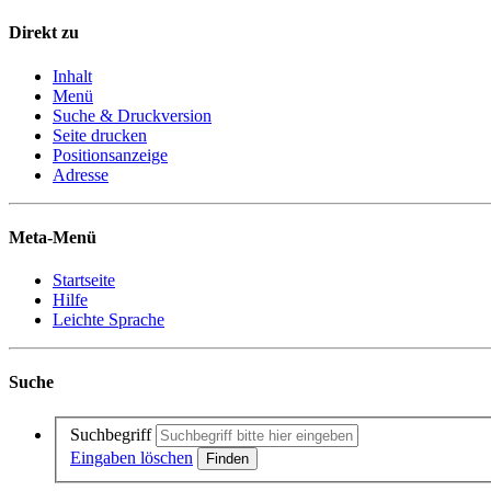
Direkt zu
Inhalt
Menü
Suche & Druckversion
Seite drucken
Positionsanzeige
Adresse
Meta-Menü
Startseite
Hilfe
Leichte Sprache
Suche
Suchbegriff
Eingaben löschen