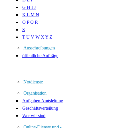
G H I J
K L M N
O P Q R
S
T U V W X Y Z
Ausschreibungen
öffentliche Aufträge
Notdienste
Organisation
Aufgaben Amtsleitung
Geschäftsverteilung
Wer wir sind
Online-Dienste und -