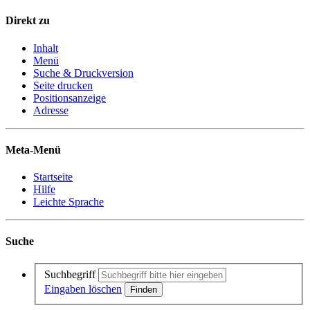
Direkt zu
Inhalt
Menü
Suche & Druckversion
Seite drucken
Positionsanzeige
Adresse
Meta-Menü
Startseite
Hilfe
Leichte Sprache
Suche
Suchbegriff
Eingaben löschen