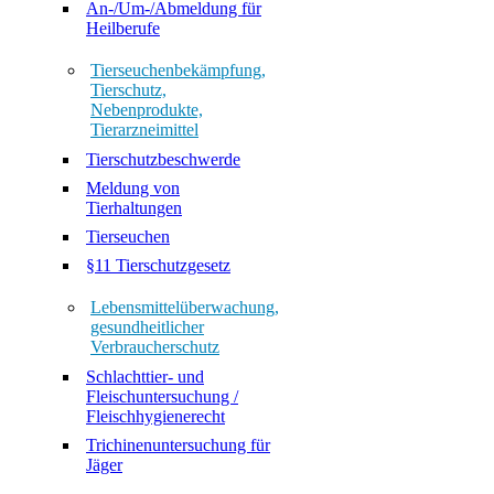
An-/Um-/Abmeldung für
Heilberufe
Tierseuchenbekämpfung,
Tierschutz,
Nebenprodukte,
Tierarzneimittel
Tierschutzbeschwerde
Meldung von
Tierhaltungen
Tierseuchen
§11 Tierschutzgesetz
Lebensmittelüberwachung,
gesundheitlicher
Verbraucherschutz
Schlachttier- und
Fleischuntersuchung /
Fleischhygienerecht
Trichinenuntersuchung für
Jäger