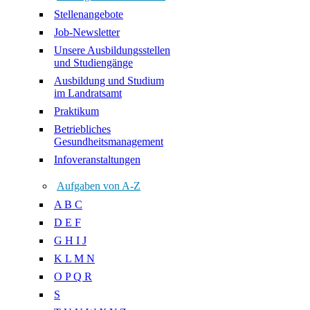
Stellenangebote
Job-Newsletter
Unsere Ausbildungsstellen
und Studiengänge
Ausbildung und Studium
im Landratsamt
Praktikum
Betriebliches
Gesundheitsmanagement
Infoveranstaltungen
Aufgaben von A-Z
A B C
D E F
G H I J
K L M N
O P Q R
S