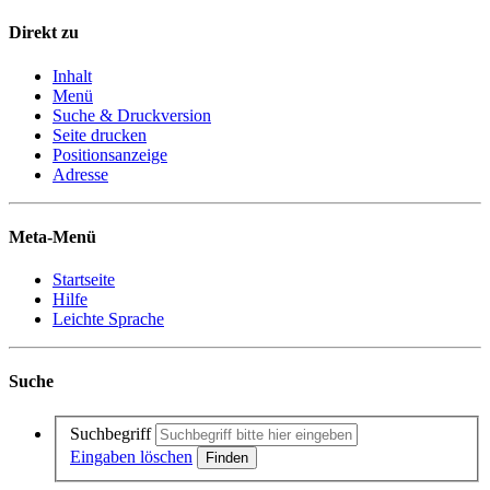
Direkt zu
Inhalt
Menü
Suche & Druckversion
Seite drucken
Positionsanzeige
Adresse
Meta-Menü
Startseite
Hilfe
Leichte Sprache
Suche
Suchbegriff
Eingaben löschen