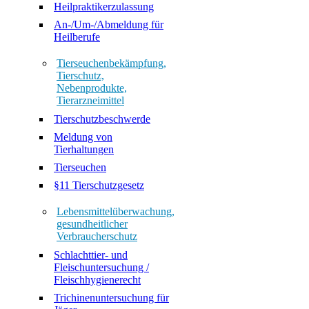
Heilpraktikerzulassung
An-/Um-/Abmeldung für
Heilberufe
Tierseuchenbekämpfung,
Tierschutz,
Nebenprodukte,
Tierarzneimittel
Tierschutzbeschwerde
Meldung von
Tierhaltungen
Tierseuchen
§11 Tierschutzgesetz
Lebensmittelüberwachung,
gesundheitlicher
Verbraucherschutz
Schlachttier- und
Fleischuntersuchung /
Fleischhygienerecht
Trichinenuntersuchung für