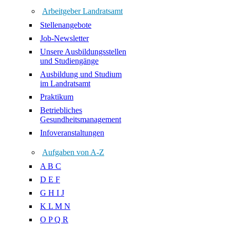
Arbeitgeber Landratsamt
Stellenangebote
Job-Newsletter
Unsere Ausbildungsstellen
und Studiengänge
Ausbildung und Studium
im Landratsamt
Praktikum
Betriebliches
Gesundheitsmanagement
Infoveranstaltungen
Aufgaben von A-Z
A B C
D E F
G H I J
K L M N
O P Q R