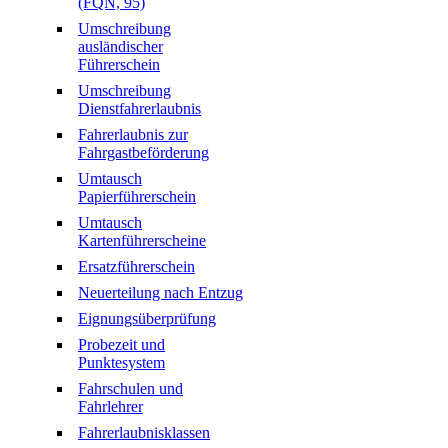
(FQN, 95)
Umschreibung
ausländischer
Führerschein
Umschreibung
Dienstfahrerlaubnis
Fahrerlaubnis zur
Fahrgastbeförderung
Umtausch
Papierführerschein
Umtausch
Kartenführerscheine
Ersatzführerschein
Neuerteilung nach Entzug
Eignungsüberprüfung
Probezeit und
Punktesystem
Fahrschulen und
Fahrlehrer
Fahrerlaubnisklassen