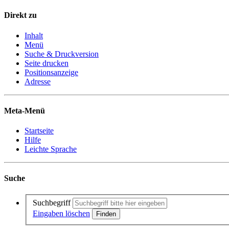
Direkt zu
Inhalt
Menü
Suche & Druckversion
Seite drucken
Positionsanzeige
Adresse
Meta-Menü
Startseite
Hilfe
Leichte Sprache
Suche
Suchbegriff
Eingaben löschen