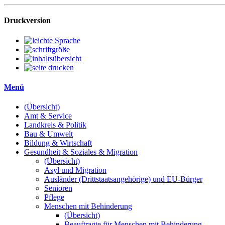
Druckversion
Menü
(Übersicht)
Amt & Service
Landkreis & Politik
Bau & Umwelt
Bildung & Wirtschaft
Gesundheit & Soziales & Migration
(Übersicht)
Asyl und Migration
Ausländer (Drittstaatsangehörige) und EU-Bürger
Senioren
Pflege
Menschen mit Behinderung
(Übersicht)
Beauftragte für Menschen mit Behinderung