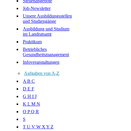
Stellenangebote
Job-Newsletter
Unsere Ausbildungsstellen
und Studiengänge
Ausbildung und Studium
im Landratsamt
Praktikum
Betriebliches
Gesundheitsmanagement
Infoveranstaltungen
Aufgaben von A-Z
A B C
D E F
G H I J
K L M N
O P Q R
S
T U V W X Y Z