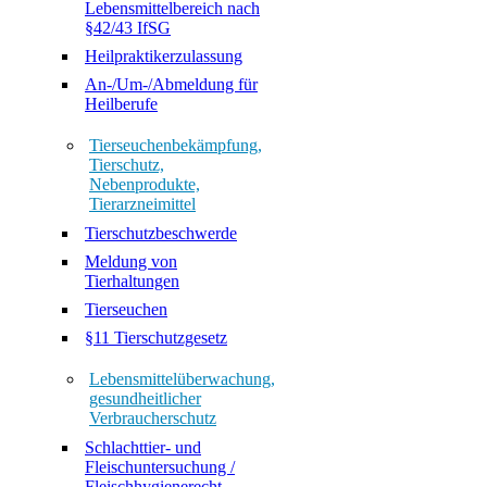
Lebensmittelbereich nach
§42/43 IfSG
Heilpraktikerzulassung
An-/Um-/Abmeldung für
Heilberufe
Tierseuchenbekämpfung,
Tierschutz,
Nebenprodukte,
Tierarzneimittel
Tierschutzbeschwerde
Meldung von
Tierhaltungen
Tierseuchen
§11 Tierschutzgesetz
Lebensmittelüberwachung,
gesundheitlicher
Verbraucherschutz
Schlachttier- und
Fleischuntersuchung /
Fleischhygienerecht