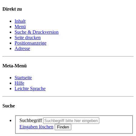
Direkt zu
Inhalt
Menü
Suche & Druckversion
Seite drucken
Positionsanzeige
Adresse
Meta-Menü
Startseite
Hilfe
Leichte Sprache
Suche
Suchbegriff
Eingaben löschen