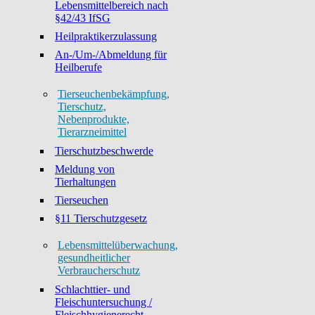
Lebensmittelbereich nach
§42/43 IfSG
Heilpraktikerzulassung
An-/Um-/Abmeldung für
Heilberufe
Tierseuchenbekämpfung,
Tierschutz,
Nebenprodukte,
Tierarzneimittel
Tierschutzbeschwerde
Meldung von
Tierhaltungen
Tierseuchen
§11 Tierschutzgesetz
Lebensmittelüberwachung,
gesundheitlicher
Verbraucherschutz
Schlachttier- und
Fleischuntersuchung /
Fleischhygienerecht