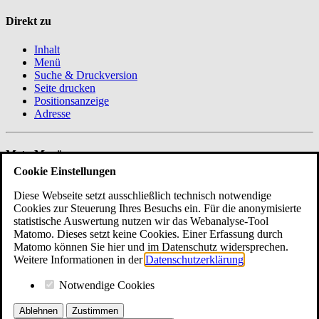
Direkt zu
Inhalt
Menü
Suche & Druckversion
Seite drucken
Positionsanzeige
Adresse
Meta-Menü
Cookie Einstellungen
Startseite
Hilfe
Diese Webseite setzt ausschließlich technisch notwendige
Leichte Sprache
Cookies zur Steuerung Ihres Besuchs ein. Für die anonymisierte
statistische Auswertung nutzen wir das Webanalyse-Tool
Matomo. Dieses setzt keine Cookies. Einer Erfassung durch
Matomo können Sie hier und im Datenschutz widersprechen.
Suche
Weitere Informationen in der
Datenschutzerklärung
.
Suchbegriff
Notwendige Cookies
Eingaben löschen
Ablehnen
Zustimmen