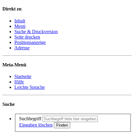
Direkt zu
Inhalt
Menü
Suche & Druckversion
Seite drucken
Positionsanzeige
Adresse
Meta-Menü
Startseite
Hilfe
Leichte Sprache
Suche
Suchbegriff
Eingaben löschen