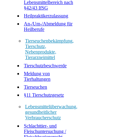
Lebensmittelbereich nach
§42/43 IfSG
Heilpraktikerzulassung
An-/Um-/Abmeldung für
Heilberufe
Tierseuchenbekämpfung,
Tierschutz,
Nebenprodukte,
Tierarzneimittel
Tierschutzbeschwerde
Meldung von
Tierhaltungen
Tierseuchen
§11 Tierschutzgesetz
Lebensmittelüberwachung,
gesundheitlicher
Verbraucherschutz
Schlachttier- und
Fleischuntersuchung /
Fleischhygienerecht