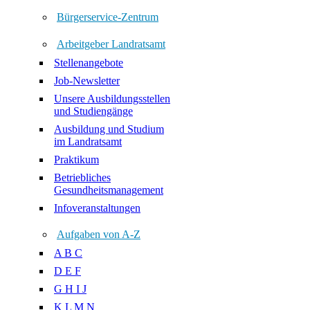
Bürgerservice-Zentrum
Arbeitgeber Landratsamt
Stellenangebote
Job-Newsletter
Unsere Ausbildungsstellen
und Studiengänge
Ausbildung und Studium
im Landratsamt
Praktikum
Betriebliches
Gesundheitsmanagement
Infoveranstaltungen
Aufgaben von A-Z
A B C
D E F
G H I J
K L M N