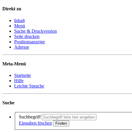
Direkt zu
Inhalt
Menü
Suche & Druckversion
Seite drucken
Positionsanzeige
Adresse
Meta-Menü
Startseite
Hilfe
Leichte Sprache
Suche
Suchbegriff
Eingaben löschen