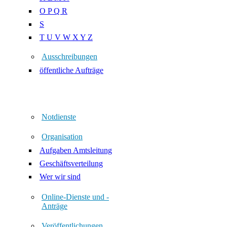
O P Q R
S
T U V W X Y Z
Ausschreibungen
öffentliche Aufträge
Notdienste
Organisation
Aufgaben Amtsleitung
Geschäftsverteilung
Wer wir sind
Online-Dienste und -
Anträge
Veröffentlichungen