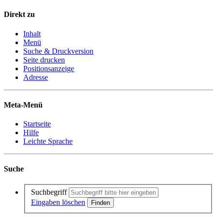
Direkt zu
Inhalt
Menü
Suche & Druckversion
Seite drucken
Positionsanzeige
Adresse
Meta-Menü
Startseite
Hilfe
Leichte Sprache
Suche
Suchbegriff
Eingaben löschen