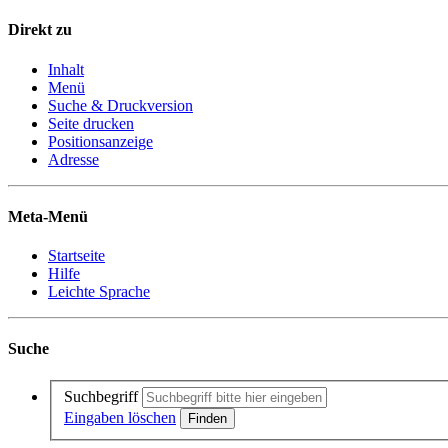
Direkt zu
Inhalt
Menü
Suche & Druckversion
Seite drucken
Positionsanzeige
Adresse
Meta-Menü
Startseite
Hilfe
Leichte Sprache
Suche
Suchbegriff
Eingaben löschen