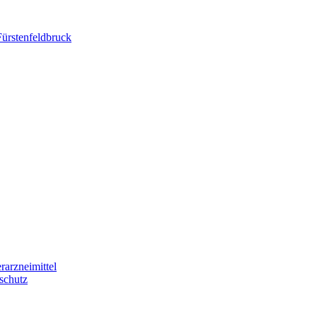
Fürstenfeldbruck
arzneimittel
schutz