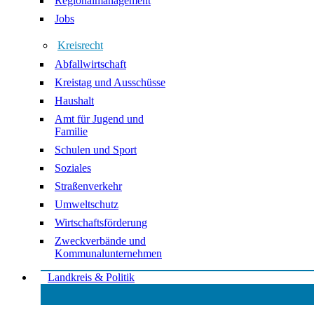
Regionalmanagement
Jobs
Kreisrecht
Abfallwirtschaft
Kreistag und Ausschüsse
Haushalt
Amt für Jugend und
Familie
Schulen und Sport
Soziales
Straßenverkehr
Umweltschutz
Wirtschaftsförderung
Zweckverbände und
Kommunalunternehmen
Landkreis & Politik