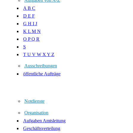
Aufgaben von A-Z
A B C
D E F
G H I J
K L M N
O P Q R
S
T U V W X Y Z
Ausschreibungen
öffentliche Aufträge
Notdienste
Organisation
Aufgaben Amtsleitung
Geschäftsverteilung