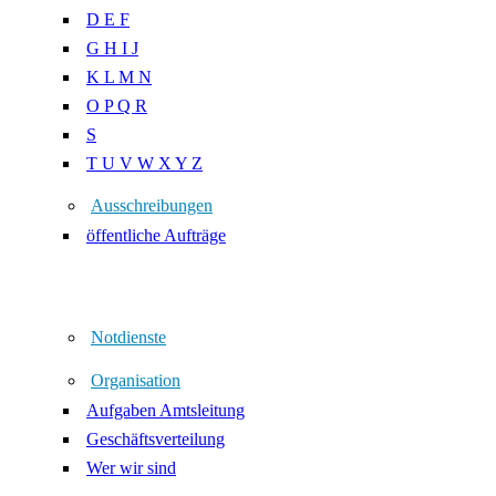
D E F
G H I J
K L M N
O P Q R
S
T U V W X Y Z
Ausschreibungen
öffentliche Aufträge
Notdienste
Organisation
Aufgaben Amtsleitung
Geschäftsverteilung
Wer wir sind