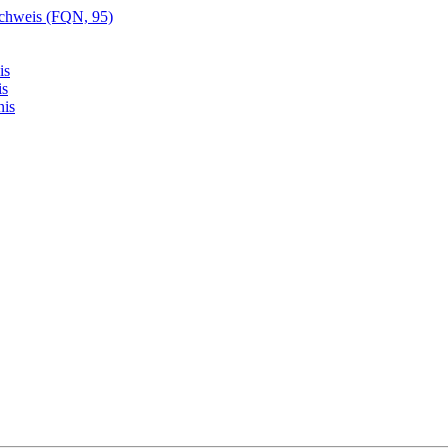
achweis (FQN, 95)
is
is
nis