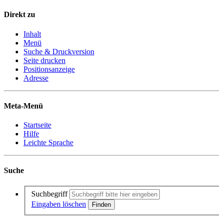
Direkt zu
Inhalt
Menü
Suche & Druckversion
Seite drucken
Positionsanzeige
Adresse
Meta-Menü
Startseite
Hilfe
Leichte Sprache
Suche
Suchbegriff
Eingaben löschen